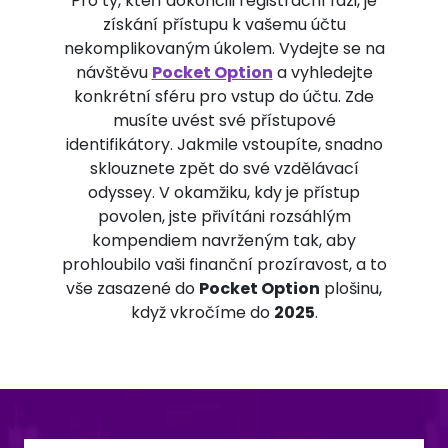
Pro ty, kteří dokončili registrační fázi, je
získání přístupu k vašemu účtu
nekomplikovaným úkolem. Vydejte se na
návštěvu
Pocket Option
a vyhledejte
konkrétní sféru pro vstup do účtu. Zde
musíte uvést své přístupové
identifikátory. Jakmile vstoupíte, snadno
sklouznete zpět do své vzdělávací
odyssey. V okamžiku, kdy je přístup
povolen, jste přivítáni rozsáhlým
kompendiem navrženým tak, aby
prohloubilo vaši finanční prozíravost, a to
vše zasazené do
Pocket Option
plošinu,
když vkročíme do
2025
.