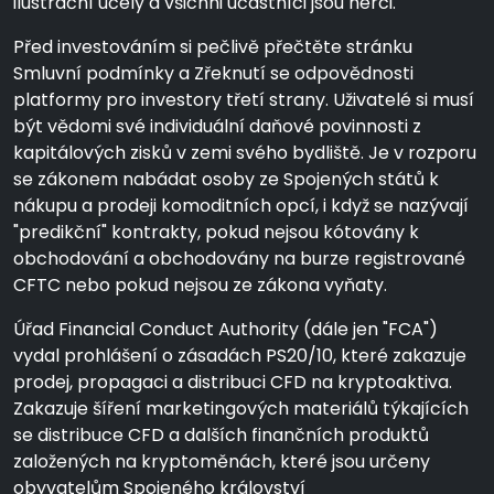
ilustrační účely a všichni účastníci jsou herci.
Před investováním si pečlivě přečtěte stránku
Smluvní podmínky a Zřeknutí se odpovědnosti
platformy pro investory třetí strany. Uživatelé si musí
být vědomi své individuální daňové povinnosti z
kapitálových zisků v zemi svého bydliště. Je v rozporu
se zákonem nabádat osoby ze Spojených států k
nákupu a prodeji komoditních opcí, i když se nazývají
"predikční" kontrakty, pokud nejsou kótovány k
obchodování a obchodovány na burze registrované
CFTC nebo pokud nejsou ze zákona vyňaty.
Úřad Financial Conduct Authority (dále jen "FCA")
vydal prohlášení o zásadách PS20/10, které zakazuje
prodej, propagaci a distribuci CFD na kryptoaktiva.
Zakazuje šíření marketingových materiálů týkajících
se distribuce CFD a dalších finančních produktů
založených na kryptoměnách, které jsou určeny
obyvatelům Spojeného království