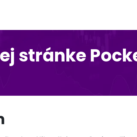
j stránke Pock
m