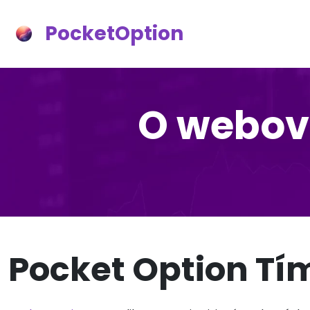
PocketOption
O webove
Pocket Option Tí