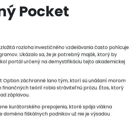
ený Pocket
zložitá rozloha investičného vzdelávania často pohlcuje
ramov. Ukázalo sa, že je potrebný maják, ktorý by
kol portál určený na demystifikáciu tejto akademickej
t Option záchranné lano tým, ktorí sú unášaní morom
h finančných teórií robia stráviteľnú prózu. Étos, ktorý
nad záplavou.
ne kurátorského prepojenia, ktoré spája vlákna
 doména fiškálnych podnikov už nie je výsadou