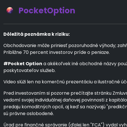
PocketOption
Dôležitá poznámka k riziku:
Obchodovanie môže priniesť pozoruhodné výhody; zahŕňa v
Približne 70 percent investorov príde o peniaze.
#Pocket Option
a akékoľvek iné obchodné názvy použi
poskytovateľov služieb.
Video slúži len na komerčnú prezentáciu a ilustračné úče
Pred investovaním si pozorne prečítajte stránku Zmluvn
vedomí svojej individuálnej daňovej povinnosti z kapit
predaju komoditných opcií, aj keď sa nazývajú "predik
sú právne oslobodené.
Úrad pre finančné správanie (ďalej len "FCA") vydal vyhl