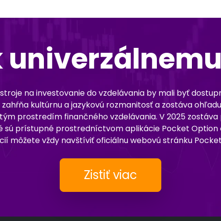
k univerzálnemu
stroje na investovanie do vzdelávania by mali byť dostu
 zahŕňa kultúrnu a jazykovú rozmanitosť a zostáva ohľadu
ým prostredím finančného vzdelávania. V 2025 zostáva po
sú prístupné prostredníctvom aplikácie Pocket Option a 
cií môžete vždy navštíviť oficiálnu webovú stránku Pocket
Zistiť viac