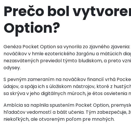
Prečo bol vytvor
Option?
Genéza Pocket Option sa vynorila zo zjavného zjavenia: 
nováčikov v hmle ezoterického žargónu a mätúcich diag
nezasvätených previedol týmto bludiskom, a preto vzni
odysey.
S pevným zameraním na nováčikov financií vrhá Pocke
údajov, a spája ich s úložiskom nástrojov, ktoré z hustýc
sa skrýva v jeho digitálnych múroch, je étos osvietenia 
Ambícia sa naplnila spustením Pocket Option, premysle
hľadačov vedomostí a bášt učenia. Tým zabezpečuje, že
niekoľkých, ale otvoreným poľom pre mnohých.