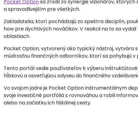
Pocket Option
sa zrodil zo synergie vizionárov, ktorých
a spravodlivejším pre všetkých.
Zakladatelia, ktorí pochádzajú zo spektra disciplín, pou
how pre dychtivých nováčikov. V reakcii na to sa vydali
oblastiach.
Pocket Option, vytvorený ako typický nástroj, vytvára 
múdrosťou finančných odborníkov, ktorí sa pohybujú v 
Tento portál vedie používateľov k výberu inštruktútovéh
hĺbkovú a osvetľujúcu odyseu do finančného vzdelávani
Vo svojom jadre je Pocket Option inštrumentálnym depozi
svoje investičné portfóliá s rovnováhou a robili informo
alebo na začiatku ich fiškálnej cesty.