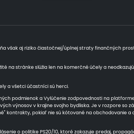
šak aj riziko čiastočnej/úplnej straty finančných prostri
té na stránke slúžia len na komerčné účely a neodkazujú
ly a všetci účastníci sú herci.
ých podmienok a Vylúčenie zodpovednosti na platforme pr
álových výnosov v krajine svojho bydliska. Je v rozpore 
čné" kontrakty, pokiaľ nie sú kótované na obchodovanie 
ásenie o politike PS20/10, ktoré zakazuje predaj, propagác