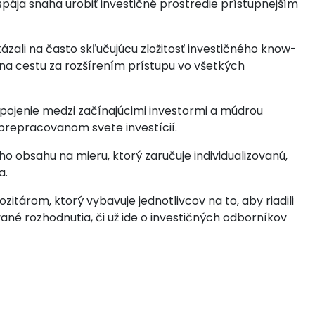
 spája snaha urobiť investičné prostredie prístupnejším
kázali na často skľučujúcu zložitosť investičného know-
 na cestu za rozšírením prístupu vo všetkých
spojenie medzi začínajúcimi investormi a múdrou
prepracovanom svete investícií.
o obsahu na mieru, ktorý zaručuje individualizovanú,
a.
tárom, ktorý vybavuje jednotlivcov na to, aby riadili
vané rozhodnutia, či už ide o investičných odborníkov