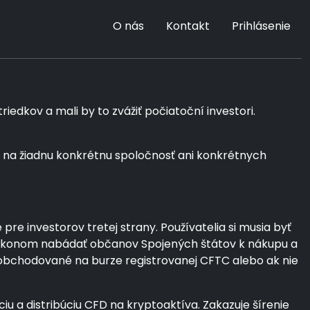
O nás
Kontakt
Prihlásenie
edkov a mali by to zvážiť počiatoční investori.
 na žiadnu konkrétnu spoločnosť ani konkrétnych
e investorov tretej strany. Používatelia si musia byť
so zákonom nabádať občanov Spojených štátov k nákupu a
a obchodované na burze registrovanej CFTC alebo ak nie
iu a distribúciu CFD na kryptoaktíva. Zakazuje šírenie