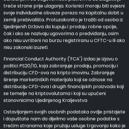
treće strane prije ulaganja. Korisnici moraju biti svjesni
svoje individualne obveze poreza na kapitalnu dobit u
zemlji prebivališta. Protuzakonito je tražiti od osoba iz
Sjedinjenih Država da kupuju i prodaju robne opcije,
čak i ako se nazivaju ugovorima o predviđanju, osim
ako nisu uvršteni na burzu registriranu u CFTC-u ili ako
nisu zakonski izuzeti.
Financial Conduct Authority ('FCA') izdao je izjavu o
politici PS20/10, koja zabranjuje prodaju, promociju i
distribuciju CFD-ova na kripto imovinu. Zabranjuje
širenje marketinških materijala koji se odnose na
distribuciju CFD-ova i drugih financijskih proizvoda koji
se temelje na kriptovalutama i koji su upućeni
stanovnicima Ujedinjenog Kraljevstva
Ostavljanjem svojih osobnih podataka ovdje pristajete
i dopuštate nam da dijelimo vaše osobne podatke s
trećim stranama koje pružaju usluge trgovanja kako je