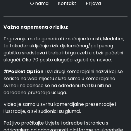
O nama
Kontakt
Prijava
Važna napomena o riziku:
Trgovanje može generirati značajne koristi; Međutim,
to također uključuje rizik djelomičnog/potpunog
gubitka sredstava i trebali bi ga uzeti u obzir početni
ulagači. Oko 70 posto ulagača izgubit će novac.
#Pocket Option
i svi drugi komercijalni nazivi koji se
koriste na web mjestu služe samo u komercijalne
svrhe i ne odnose se na određenu tvrtku niti na
određene pružatelje usluga.
Video je samo u svrhu komercijalne prezentacije i
ilustracije, a svi sudionici su glumci.
Pažljivo pročitajte Uvjete i odredbe i stranicu s
odricanjem od odgovornosti platforme za ulagatelje