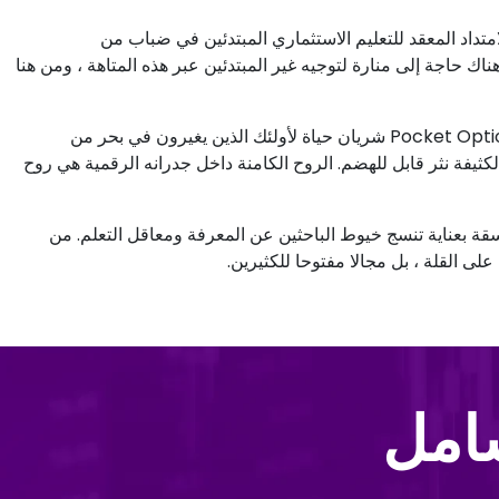
ا ما يبتلع الامتداد المعقد للتعليم الاستثماري المبتدئين في ضباب من
اك حاجة إلى منارة لتوجيه غير المبتدئين عبر هذه المتاهة ، ومن هنا
مع وضع نصب عينيها بقوة على المبتدئين في مجال التمويل ، يلقي Pocket Option شريان حياة لأولئك الذين يغيرون في بحر من
لكثيفة نثر قابل للهضم. الروح الكامنة داخل جدرانه الرقمية هي روح
إطلاق Pocket Option ، وهي حلقة منسقة بعناية تنسج خيوط الباحثين عن المعرفة ومعاقل التعلم. من
لى القلة ، بل مجالا مفتوحا للكثيرين.
شامل