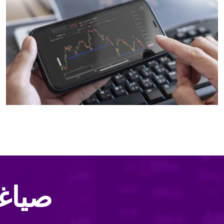
صياغة