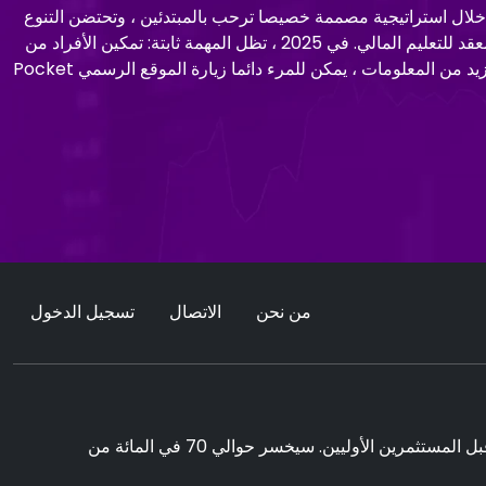
لاقهم. من خلال استراتيجية مصممة خصيصا ترحب بالمبتدئين ، وتحتضن التنوع
الثقافي واللغوي ، وتظل تراعي أولئك الذين يتمتعون بالحكمة الاقتصادية ، تعمل منصة Pocket Option هذه كدليل مضيء عبر المشهد المعقد للتعليم المالي. في 2025 ، تظل المهمة ثابتة: تمكين الأفراد من
فهم عميق لمبادئ الاستثمار ، والتي يمكن الوصول إليها عبر تطبيق Pocket Option ويتم الإشادة بها في كل مراجعة Pocket Option. لمزيد من المعلومات ، يمكن للمرء دائما زيارة الموقع الرسمي Pocket
من نحن
الاتصال
تسجيل الدخول
يمكن أن يولد التداول فوائد ملحوظة. ومع ذلك ، فإنه ينطوي أيضا على خطر خسارة جزئية / كاملة للأموال ويجب أن يأخذها في الاعتبار من قبل المستثمرين الأوليين. سيخسر حوالي 70 في المائة من